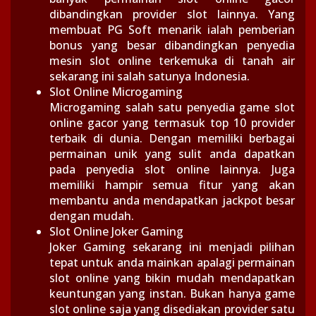
dibandingkan provider slot lainnya. Yang
membuat PG Soft menarik ialah pemberian
bonus yang besar dibandingkan penyedia
mesin slot online terkemuka di tanah air
sekarang ini salah satunya Indonesia.
Slot Online Microgaming
Microgaming salah satu penyedia game slot
online gacor yang termasuk top 10 provider
terbaik di dunia. Dengan memiliki berbagai
permainan unik yang sulit anda dapatkan
pada penyedia slot online lainnya. Juga
memiliki hampir semua fitur yang akan
membantu anda mendapatkan jackpot besar
dengan mudah.
Slot Online Joker Gaming
Joker Gaming sekarang ini menjadi pilihan
tepat untuk anda mainkan apalagi permainan
slot online yang bikin mudah mendapatkan
keuntungan yang instan. Bukan hanya game
slot online saja yang disediakan provider satu