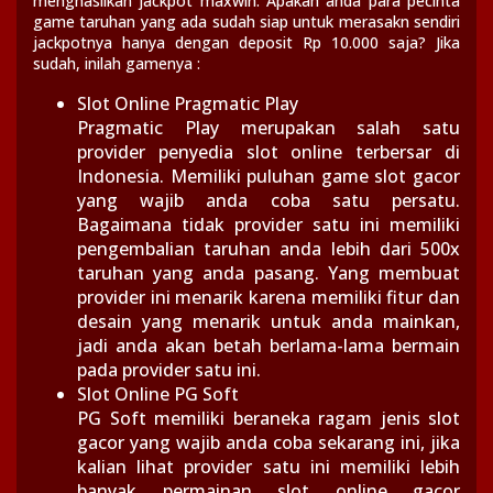
menghasilkan jackpot maxwin. Apakah anda para pecinta
game taruhan yang ada sudah siap untuk merasakn sendiri
jackpotnya hanya dengan deposit Rp 10.000 saja? Jika
sudah, inilah gamenya :
Slot Online Pragmatic Play
Pragmatic Play merupakan salah satu
provider penyedia slot online terbersar di
Indonesia. Memiliki puluhan game slot gacor
yang wajib anda coba satu persatu.
Bagaimana tidak provider satu ini memiliki
pengembalian taruhan anda lebih dari 500x
taruhan yang anda pasang. Yang membuat
provider ini menarik karena memiliki fitur dan
desain yang menarik untuk anda mainkan,
jadi anda akan betah berlama-lama bermain
pada provider satu ini.
Slot Online PG Soft
PG Soft memiliki beraneka ragam jenis slot
gacor yang wajib anda coba sekarang ini, jika
kalian lihat provider satu ini memiliki lebih
banyak permainan slot online gacor