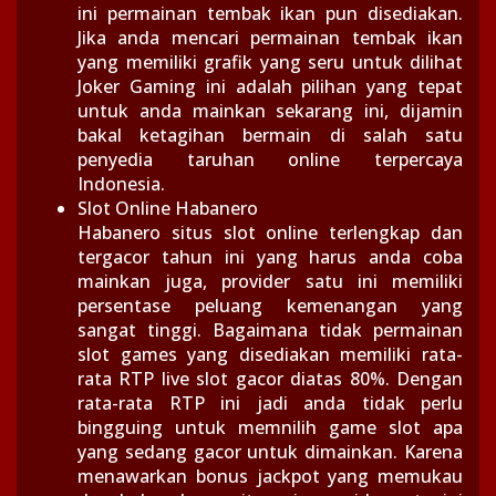
ini permainan tembak ikan pun disediakan.
Jika anda mencari permainan tembak ikan
yang memiliki grafik yang seru untuk dilihat
Joker Gaming ini adalah pilihan yang tepat
untuk anda mainkan sekarang ini, dijamin
bakal ketagihan bermain di salah satu
penyedia taruhan online terpercaya
Indonesia.
Slot Online Habanero
Habanero situs slot online terlengkap dan
tergacor tahun ini yang harus anda coba
mainkan juga, provider satu ini memiliki
persentase peluang kemenangan yang
sangat tinggi. Bagaimana tidak permainan
slot games yang disediakan memiliki rata-
rata RTP live slot gacor diatas 80%. Dengan
rata-rata RTP ini jadi anda tidak perlu
bingguing untuk memnilih game slot apa
yang sedang gacor untuk dimainkan. Karena
menawarkan bonus jackpot yang memukau