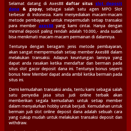
Selamat datang di Axes88
daftar situs
slot deposit
dana
& gopay
, sebagai salah satu agen MPO Slot
terbesar di Indonesia. Kami menyediakan macam-macam
metode pembayaran untuk mepermudah setiap transaksi
para member
axes88
yang kami cintai. Hanya dengan
minimal deposit paling rendah adalah 10.000,- anda sudah
bisa menikmati macam-macam permainan di dalamnya.
Tentunya dengan beragam jenis metode pembayaran,
akan sangat mempermudah setiap member Axes88 dalam
melakukan transaksi. Adapun keuntungan lainnya yang
dapat anda rasakan ketika mendaftar dan bermain pada
situs slot gacor deposit dana ini. Tentunya bonus seperti
bonus New Member dapat anda ambil ketika bermain pada
situs ini.
Demi kemudahan transaksi anda, tentu kami sebagai salah
satu penyedia jasa situs judi online terbaik akan
memberikan segala kemudahan untuk setiap member
dalam menyalurkan hobby untuk berjudi. Kemudahan untuk
bermain judi slot online deposit dana adalah sebuah cara
yang cukup mudah untuk melakukan transaksi deposit dan
withdraw.